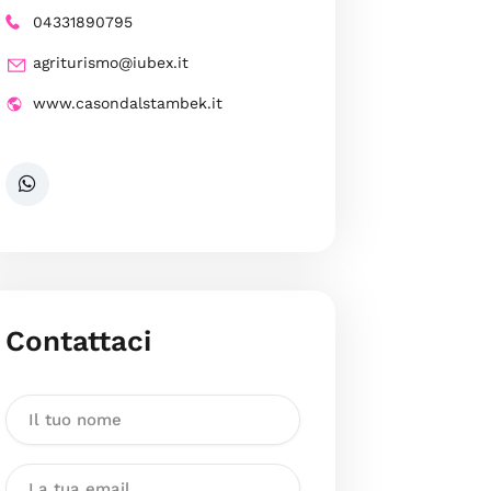
04331890795
agriturismo@iubex.it
www.casondalstambek.it
Contattaci