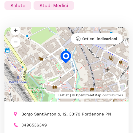
Salute
Studi Medici
Ottieni indicazioni
Leaflet
| ©
OpenStreetMap
contributors
Borgo Sant'Antonio, 12, 33170 Pordenone PN
3496536349