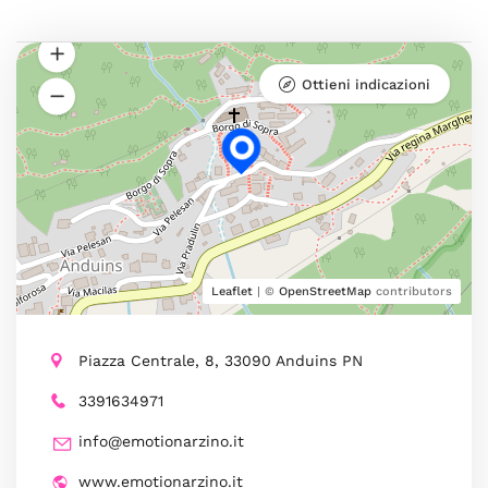
Ottieni indicazioni
Leaflet
| ©
OpenStreetMap
contributors
Piazza Centrale, 8, 33090 Anduins PN
3391634971
info@emotionarzino.it
www.emotionarzino.it