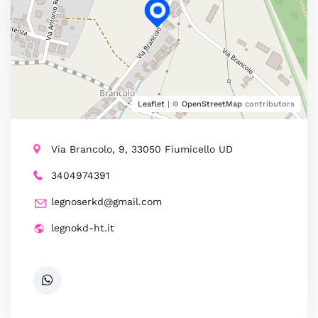
Leaflet
| ©
OpenStreetMap
contributors
Via Brancolo, 9, 33050 Fiumicello UD
3404974391
legnoserkd@gmail.com
legnokd-ht.it