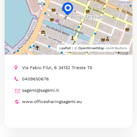
Leaflet
| ©
OpenStreetMap
contributors
Via Fabio Filzi, 6 34132 Trieste TS
0409650676
sagemi@sagemi.it
www.officesharingsagemi.eu