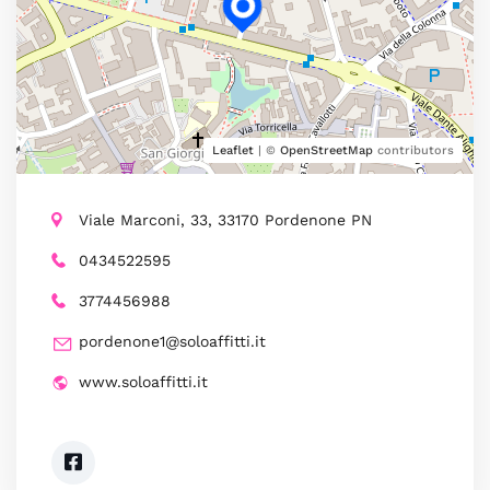
Leaflet
| ©
OpenStreetMap
contributors
Viale Marconi, 33, 33170 Pordenone PN
0434522595
3774456988
pordenone1@soloaffitti.it
www.soloaffitti.it