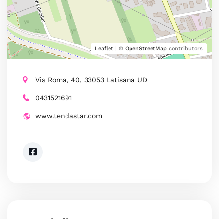
Leaflet
| ©
OpenStreetMap
contributors
Via Roma, 40, 33053 Latisana UD
0431521691
www.tendastar.com