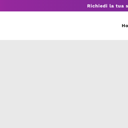
Richiedi la tua 
H