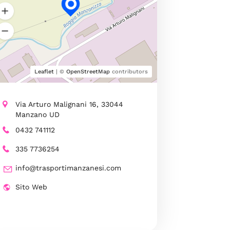
Leaflet
| ©
OpenStreetMap
contributors
Via Arturo Malignani 16, 33044
Manzano UD
0432 741112
335 7736254
info@trasportimanzanesi.com
Sito Web