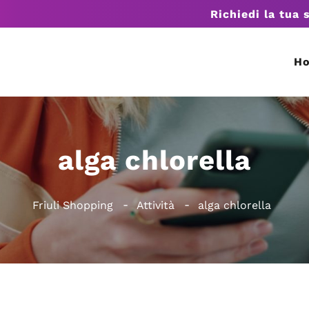
Richiedi la tua 
H
alga chlorella
Friuli Shopping
Attività
alga chlorella