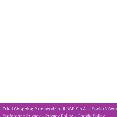
Friuli Shopping è un servizio di
USB S.p.A. - Società Bene
Preferenze Privacy
-
Privacy Policy
-
Cookie Policy