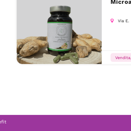
Microa
Via E.
Vendita,
fit