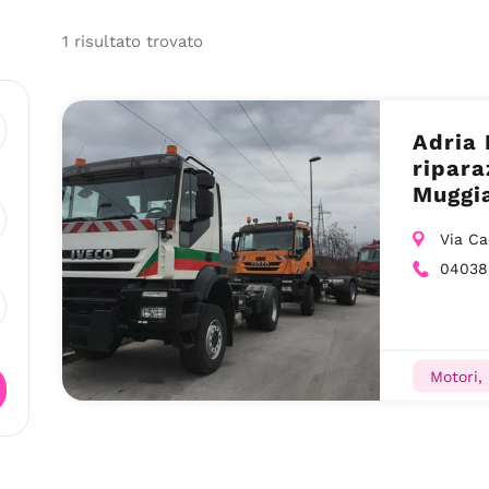
1
risultato
trovato
Adria 
ripara
Muggi
Via Ca
04038
Motori, 