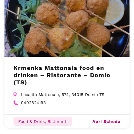
Krmenka Mattonaia food en
drinken – Ristorante – Domio
(TS)
Località Mattonaia, 574, 34018 Domio TS
0402824193
Apri Scheda
Food & Drink, Ristoranti