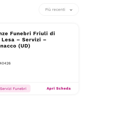
Più recenti
ze Funebri Friuli di
 Lesa – Servizi –
gnacco (UD)
40426
Apri Scheda
 Servizi Funebri