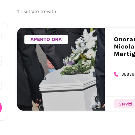
1
risultato
trovato
Onoran
APERTO ORA
Nicola
Marti
38836
Servizi,