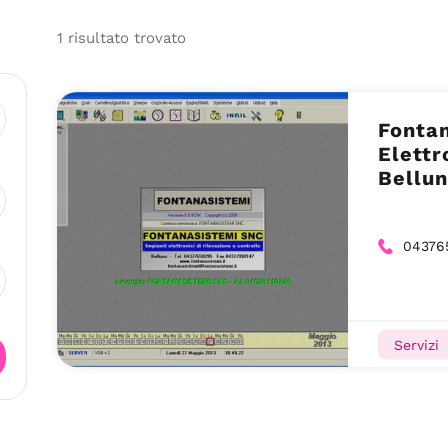
1
risultato
trovato
Fontan
Elettr
Bellun
04376
Servizi