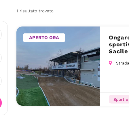
1
risultato
trovato
Ongaro
APERTO ORA
sporti
Sacile
Strada
Sport e