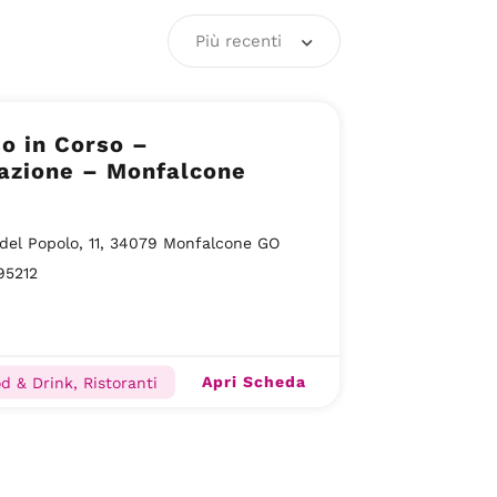
Più recenti
so in Corso –
azione – Monfalcone
del Popolo, 11, 34079 Monfalcone GO
95212
Apri Scheda
d & Drink, Ristoranti