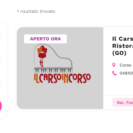
1
risultato
trovato
Il Car
APERTO ORA
Ristor
(GO)
Corso 
04810
Bar, Foo