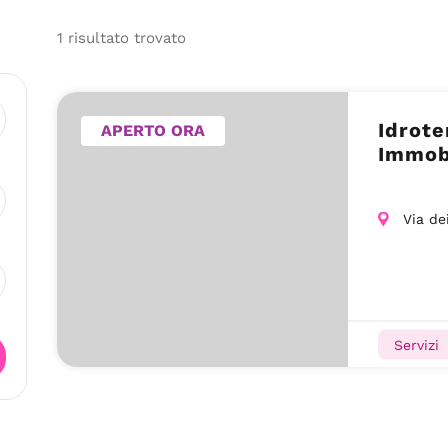
1
risultato
trovato
Idrote
APERTO ORA
Immob
Via de
Servizi