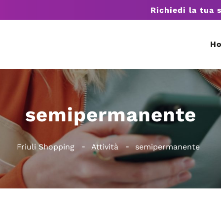
Richiedi la tua 
H
semipermanente
Friuli Shopping
Attività
semipermanente