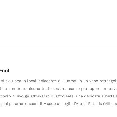
riuli
i
si sviluppa in locali adiacente al Duomo, in un vano rettangolar
ibile ammirare alcune tra le testimonianze più rappresentativ
rcorso di svolge attraverso quattro sale, una dedicata all’arte
a ai parametri sacri. Il Museo accoglie l’Ara di Ratchis (VIII sec