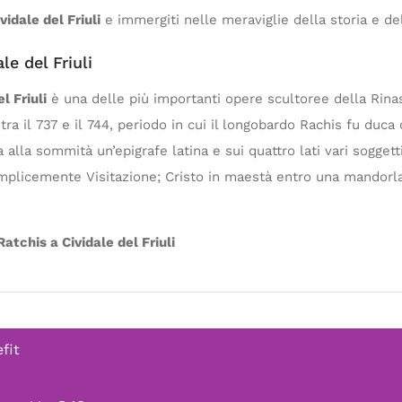
idale del Friuli
e immergiti nelle meraviglie della storia e del
le del Friuli
l Friuli
è una delle più importanti opere scultoree della Rin
tra il 737 e il 744, periodo in cui il longobardo Rachis fu duca
alla sommità un’epigrafe latina e sui quattro lati vari soggetti 
emplicemente Visitazione; Cristo in maestà entro una mandorla 
atchis a Cividale del Friuli
fit