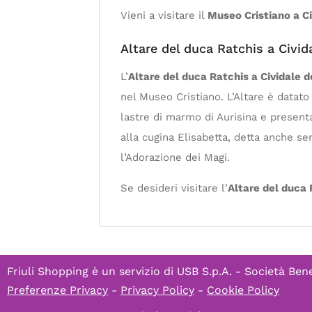
Vieni a visitare il
Museo Cristiano a Civ
Altare del duca Ratchis a Civida
L’
Altare del duca Ratchis a Cividale de
nel Museo Cristiano. L’Altare è datato 
lastre di marmo di Aurisina e presenta 
alla cugina Elisabetta, detta anche s
l’Adorazione dei Magi.
Se desideri visitare l’
Altare del duca R
Friuli Shopping è un servizio di
USB S.p.A. - Società Bene
Preferenze Privacy
-
Privacy Policy
-
Cookie Policy