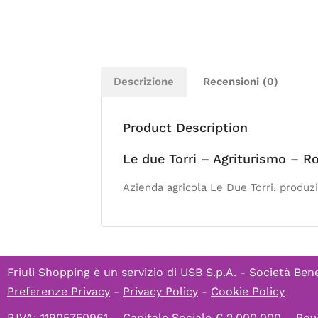
Descrizione
Recensioni (0)
Product Description
Le due Torri – Agriturismo – R
Azienda agricola Le Due Torri, produzi
Friuli Shopping è un servizio di
USB S.p.A. - Società Bene
Preferenze Privacy
-
Privacy Policy
-
Cookie Policy
P.IVA: 11905750961 – Capitale Sociale € 2.000.000 – P