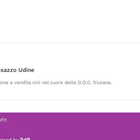
osazzo Udine
one e vendita vini nel cuore delle D.O.C. friulane.
fit
owered by