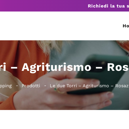
Richiedi la tua 
H
ri – Agriturismo – Ro
opping
Prodotti
Le due Torri – Agriturismo – Rosa