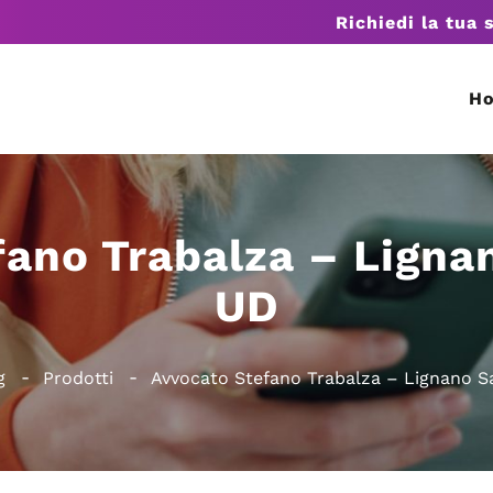
Richiedi la tua 
H
fano Trabalza – Ligna
UD
g
Prodotti
Avvocato Stefano Trabalza – Lignano 