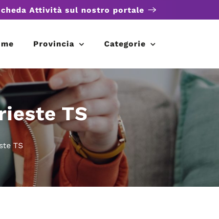
scheda Attività sul nostro portale
ome
Provincia
Categorie
Trieste TS
este TS