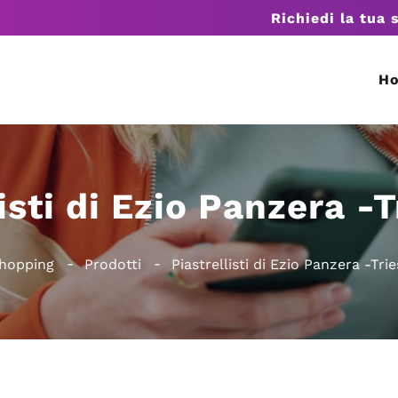
Richiedi la tua 
H
isti di Ezio Panzera -
Shopping
Prodotti
Piastrellisti di Ezio Panzera -Tri