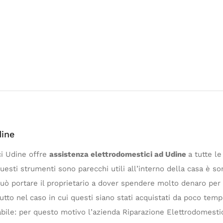
dine
ci Udine offre
assistenza elettrodomestici ad Udine
a tutte le
questi strumenti sono parecchi utili all’interno della casa è 
o può portare il proprietario a dover spendere molto denaro pe
tto nel caso in cui questi siano stati acquistati da poco tempo
ile: per questo motivo l’azienda Riparazione Elettrodomestici