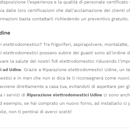
isposizione l’esperienza e la qualità di personale certificato 
sia dalle loro certificazioni che dall’acclamazione dei clienti ch
rmazioni basta contattarli richiedendo un preventivo gratuito.
dine
lettrodomestico? Tra frigoriferi, aspirapolvere, montalatte, fr
ti elettrodomestici possano subire dei guasti sono all’ordine 
e la salute dei nostri fidi elettrodomestici riducendo l’impro
i ad Udine
. Grazie a Riparazione elettrodomestici Udine, un te
omestici e in men che non si dica te li riconsegnerà come nuovi
avviene direttamente a casa tua, evitandoti di aspettare per gio
a i servizi di
Riparazione elettrodomestici Udine
ci sono anche
d esempio, se hai comprato un nuovo forno, ad installarlo ci p
le, non ti pentirai di averci scelti!